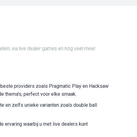
llen, via live dealer games en nog veel meer.
e beste providers zoals Pragmatic Play en Hacksaw
e thema's, perfect voor elke smaak.
tte en zelfs unieke varianten zoals double ball
e ervaring waarbij u met live dealers kunt