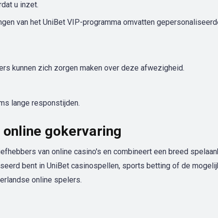
dat u inzet.
ingen van het UniBet VIP-programma omvatten gepersonaliseer
ers kunnen zich zorgen maken over deze afwezigheid.
ms lange responstijden.
e online gokervaring
liefhebbers van online casino's en combineert een breed spelaan
seerd bent in UniBet casinospellen, sports betting of de mogelij
erlandse online spelers.