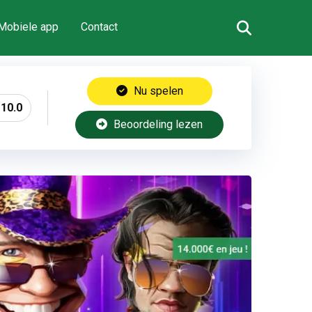
Mobiele app
Contact
Nu spelen
10.0
Beoordeling lezen