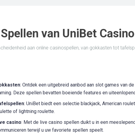
Spellen van UniBet Casino
heidenheid aan online casinospellen, van gokkasten tot tafelspe
okkasten
: Ontdek een uitgebreid aanbod aan slot games van d
ming. Deze spellen bevatten boeiende features en uiteenlopend
afelspellen
: UniBet biedt een selectie blackjack, American roule
ulette of lightning roulette.
ive casino
: Met de live casino spellen duikt u in een meeslepend
mmuniceren terwijl u uw favoriete spellen speelt.