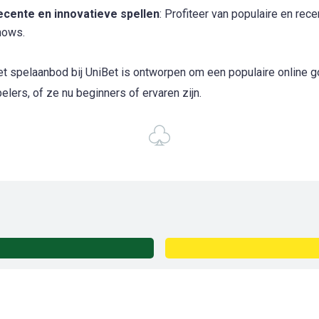
ecente en innovatieve spellen
: Profiteer van populaire en rec
hows.
t spelaanbod bij UniBet is ontworpen om een populaire online go
elers, of ze nu beginners of ervaren zijn.