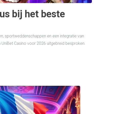
s bij het beste
len, sportweddenschappen en een integratie van
an UniBet Casino voor 2026 uitgebreid besproken.