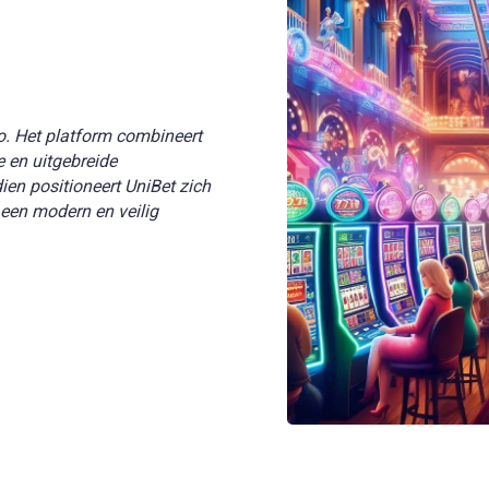
o. Het platform combineert
ce en uitgebreide
n positioneert UniBet zich
 een modern en veilig