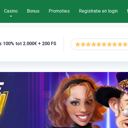
Casino
Bonus
Promoties
Registratie en login
 100% tot 2.000€ + 200 FS