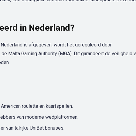
eerd in Nederland?
n Nederland is afgegeven, wordt het gereguleerd door
e Malta Gaming Authority (MGA). Dit garandeert de veiligheid 
oden.
, American roulette en kaartspellen.
efhebbers van moderne wedplatformen.
eer van talrijke UniBet bonuses.